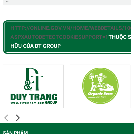
...
HTTP://ONLINE.GOV.VN/HOME/WEBDETAILS/100
ASPXAUTODETECTCOOKIESUPPORT=1
THUỘC S
HỮU CỦA DT GROUP
SẢN PHẨM