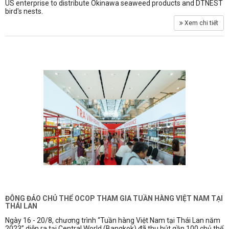
US enterprise to distribute Okinawa seaweed products and DTNEST
bird's nests.
Xem chi tiết
ĐÔNG ĐẢO CHỦ THỂ OCOP THAM GIA TUẦN HÀNG VIỆT NAM TẠI
THÁI LAN
Ngày 16 - 20/8, chương trình “Tuần hàng Việt Nam tại Thái Lan năm
2023” diễn ra tại Central World (Bangkok) đã thu hút gần 100 chủ thể