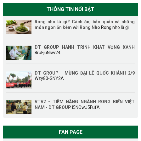
THÔNG TIN NỔI BẬT
Rong nho là gì? Cách ăn, bảo quản và những
món ngon ăn kèm với Rong Nho
Rong nho là gì
DT GROUP HÀNH TRÌNH KHÁT VỌNG XANH
8ruFjuNsw24
DT GROUP - MỪNG ĐẠI LỄ QUỐC KHÁNH 2/9
Wzy80-SNY2A
VTV2 - TIỀM NĂNG NGÀNH RONG BIỂN VIỆT
NAM - DT GROUP
i5NOwJ5FufA
FAN PAGE